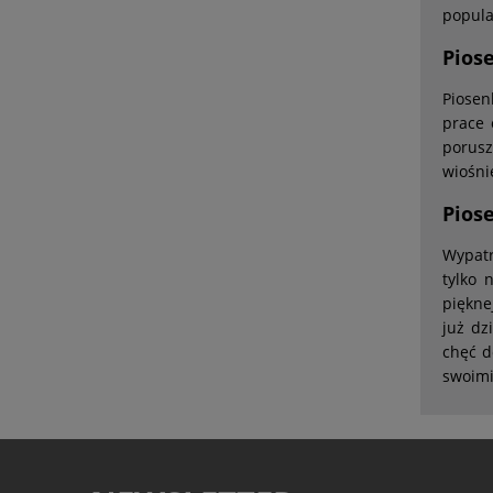
popula
Piose
Piosen
prace 
porusz
wiośni
Pios
Wypatr
tylko 
piękne
już dz
chęć d
swoimi