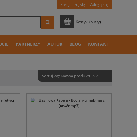
Zarejestruj się
Zaloguj się
Koszyk:
(pusty)
OCJE
PARTNERZY
AUTOR
BLOG
KONTAKT
Sortuj wg:
Nazwa produktu A-Z