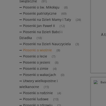
świąteczne
(91)
Piosenki o św. Mikołaju
(8)
Piosenki patriotyczne
(69)
Piosenki na Dzień Mamy i Taty
(28)
Piosenki Jan Paweł II
(12)
Piosenki na Dzień Babci i
A 
Dziadka
(18)
Piosenki na Dzień Nauczyciela
(3)
Piosenki o wiośnie
(8)
Piosenki o lecie
(7)
Piosenki o jesieni
(8)
Piosenki o zimie
(4)
Piosenki o wakacjach
(0)
Utwory wielkopostne i
wielkanocne
(15)
Piosenki o rodzinie
(4)
Piosenki ludowe
(13)
Piosenki o zdrowiu
(1)