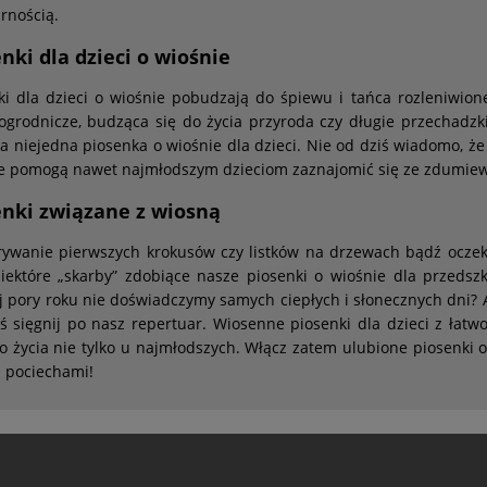
rnością.
nki dla dzieci o wiośnie
ki dla dzieci o wiośnie pobudzają do śpiewu i tańca rozleniwion
ogrodnicze, budząca się do życia przyroda czy długie przechadzk
a niejedna piosenka o wiośnie dla dzieci. Nie od dziś wiadomo, że 
e pomogą nawet najmłodszym dzieciom zaznajomić się ze zdumiew
enki związane z wiosną
ywanie pierwszych krokusów czy listków na drzewach bądź oczeki
niektóre „skarby” zdobiące nasze piosenki o wiośnie dla przedsz
j pory roku nie doświadczymy samych ciepłych i słonecznych dni?
iś sięgnij po nasz repertuar. Wiosenne piosenki dla dzieci z łat
o życia nie tylko u najmłodszych. Włącz zatem ulubione piosenki 
 pociechami!