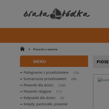
»
Piosenki o wiośnie
MENU
PIOSE
Pożegnanie z przedszkolem
(10)
Scenariusze przedstawień
(88)
Piosenki dla dzieci
(240)
Piosenki religijne
(11)
Kołysanki dla dzieci
(9)
Kolędy, pastorałki, piosenki