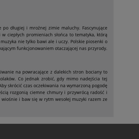
e po długiej i mroźnej zimie maluchy. Fascynujące
i w ciepłych promieniach słońca to tematyka, którą
muzyka nie tylko bawi ale i uczy. Polskie piosenki o
ającym funkcjonowaniem otaczającej nas przyrody.
wanie na powracające z dalekich stron bociany to
kolaków. Co jednak zrobić, gdy mimo nadejścia tej
 Aby skrócić czas oczekiwania na wymarzoną pogodę
wością rozgonią ciemne chmury i przywrócą radość i
o wiośnie i baw się w rytm wesołej muzyki razem ze