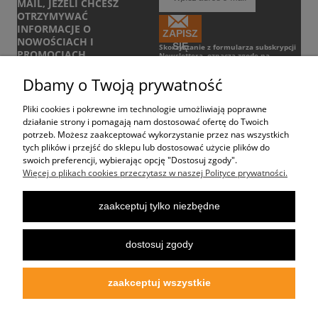
MAIL, JEŻELI CHCESZ
OTRZYMYWAĆ
INFORMACJE O
ZAPISZ
NOWOŚCIACH I
SIĘ
Skorzystanie z formularza subskrypcji
PROMOCJACH.
Newslettera, oznacza zgodę na
otrzymywanie informacji handlowych
drogą elektroniczną.
Zobacz Regulamin
Dbamy o Twoją prywatność
Pliki cookies i pokrewne im technologie umożliwiają poprawne
POMOC
działanie strony i pomagają nam dostosować ofertę do Twoich
potrzeb. Możesz zaakceptować wykorzystanie przez nas wszystkich
tych plików i przejść do sklepu lub dostosować użycie plików do
DOSTAWA
swoich preferencji, wybierając opcję "Dostosuj zgody".
Więcej o plikach cookies przeczytasz w naszej Polityce prywatności.
MOJE KONTO
zaakceptuj tylko niezbędne
REKLAMACJE I ZWROTY
dostosuj zgody
OFERTA
zaakceptuj wszystkie
O FIRMIE