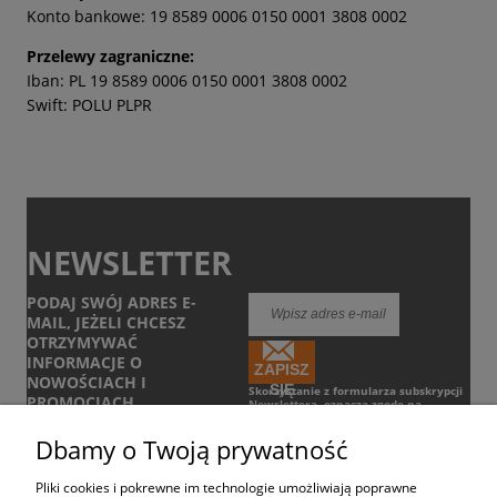
Konto bankowe: 19 8589 0006 0150 0001 3808 0002
Przelewy zagraniczne:
Iban: PL 19 8589 0006 0150 0001 3808 0002
Swift: POLU PLPR
NEWSLETTER
PODAJ SWÓJ ADRES E-
MAIL, JEŻELI CHCESZ
OTRZYMYWAĆ
INFORMACJE O
ZAPISZ
NOWOŚCIACH I
SIĘ
Skorzystanie z formularza subskrypcji
PROMOCJACH.
Newslettera, oznacza zgodę na
otrzymywanie informacji handlowych
drogą elektroniczną.
Zobacz Regulamin
Dbamy o Twoją prywatność
Pliki cookies i pokrewne im technologie umożliwiają poprawne