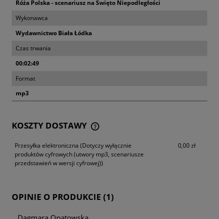
Róża Polska - scenariusz na Święto Niepodległości
Wykonawca
Wydawnictwo Biała Łódka
Czas trwania
00:02:49
Format
mp3
KOSZTY DOSTAWY
CENA NIE ZAWIERA EWENTUALNYCH KOSZTÓW
PŁATNOŚCI
Przesyłka elektroniczna
(Dotyczy wyłącznie
0,00 zł
produktów cyfrowych (utwory mp3, scenariusze
przedstawień w wersji cyfrowej))
OPINIE O PRODUKCIE (1)
Dagmara Opatowska