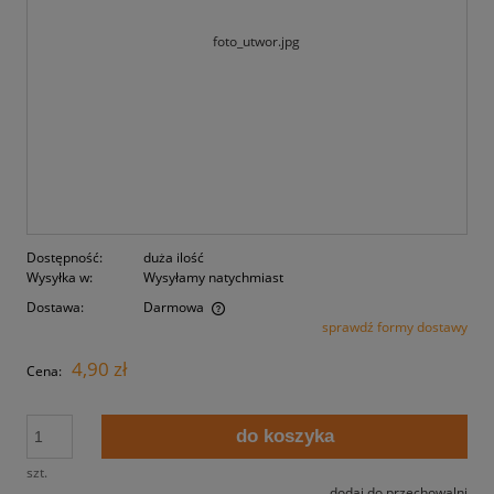
Dostępność:
duża ilość
Wysyłka w:
Wysyłamy natychmiast
Dostawa:
Darmowa
sprawdź formy dostawy
Cena nie zawiera ewentualnych kosztów płatności
4,90 zł
Cena:
do koszyka
szt.
dodaj do przechowalni