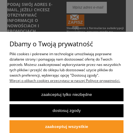
PODAJ SWÓJ ADRES E-
MAIL, JEŻELI CHCESZ
OTRZYMYWAĆ
INFORMACJE O
ZAPISZ
NOWOŚCIACH I
SIĘ
Skorzystanie z formularza subskrypcji
PROMOCJACH.
Newslettera, oznacza zgodę na
otrzymywanie informacji handlowych
drogą elektroniczną.
Zobacz Regulamin
Dbamy o Twoją prywatność
Pliki cookies i pokrewne im technologie umożliwiają poprawne
POMOC
działanie strony i pomagają nam dostosować ofertę do Twoich
potrzeb. Możesz zaakceptować wykorzystanie przez nas wszystkich
tych plików i przejść do sklepu lub dostosować użycie plików do
DOSTAWA
swoich preferencji, wybierając opcję "Dostosuj zgody".
Więcej o plikach cookies przeczytasz w naszej Polityce prywatności.
MOJE KONTO
zaakceptuj tylko niezbędne
REKLAMACJE I ZWROTY
dostosuj zgody
OFERTA
zaakceptuj wszystkie
O FIRMIE