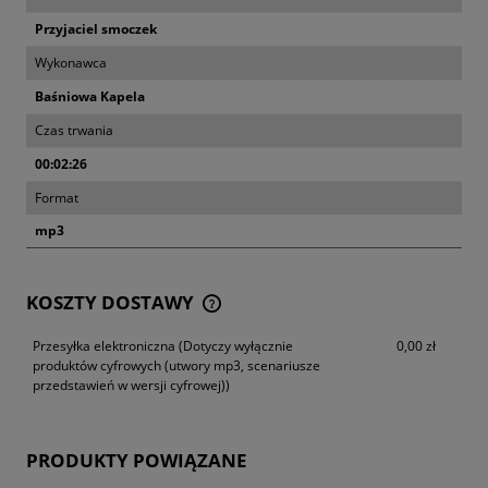
Przyjaciel smoczek
Wykonawca
Baśniowa Kapela
Czas trwania
00:02:26
Format
mp3
KOSZTY DOSTAWY
CENA NIE ZAWIERA EWENTUALNYCH KOSZTÓW
PŁATNOŚCI
Przesyłka elektroniczna
(Dotyczy wyłącznie
0,00 zł
produktów cyfrowych (utwory mp3, scenariusze
przedstawień w wersji cyfrowej))
PRODUKTY POWIĄZANE