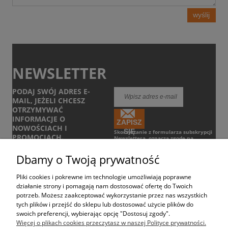
wyślij
NEWSLETTER
PODAJ SWÓJ ADRES E-
MAIL, JEŻELI CHCESZ
OTRZYMYWAĆ
INFORMACJE O
ZAPISZ
NOWOŚCIACH I
SIĘ
Skorzystanie z formularza subskrypcji
PROMOCJACH.
Newslettera, oznacza zgodę na
otrzymywanie informacji handlowych
drogą elektroniczną.
Zobacz Regulamin
Dbamy o Twoją prywatność
Pliki cookies i pokrewne im technologie umożliwiają poprawne
POMOC
działanie strony i pomagają nam dostosować ofertę do Twoich
potrzeb. Możesz zaakceptować wykorzystanie przez nas wszystkich
tych plików i przejść do sklepu lub dostosować użycie plików do
DOSTAWA
swoich preferencji, wybierając opcję "Dostosuj zgody".
Więcej o plikach cookies przeczytasz w naszej Polityce prywatności.