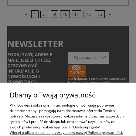
«
1
...
9
10
11
12
13
»
NEWSLETTER
PODAJ SWÓJ ADRES E-
MAIL, JEŻELI CHCESZ
OTRZYMYWAĆ
INFORMACJE O
ZAPISZ
NOWOŚCIACH I
SIĘ
Skorzystanie z formularza subskrypcji
PROMOCJACH.
Newslettera, oznacza zgodę na
otrzymywanie informacji handlowych
drogą elektroniczną.
Zobacz Regulamin
Dbamy o Twoją prywatność
Pliki cookies i pokrewne im technologie umożliwiają poprawne
POMOC
działanie strony i pomagają nam dostosować ofertę do Twoich
potrzeb. Możesz zaakceptować wykorzystanie przez nas wszystkich
tych plików i przejść do sklepu lub dostosować użycie plików do
DOSTAWA
swoich preferencji, wybierając opcję "Dostosuj zgody".
Więcej o plikach cookies przeczytasz w naszej Polityce prywatności.